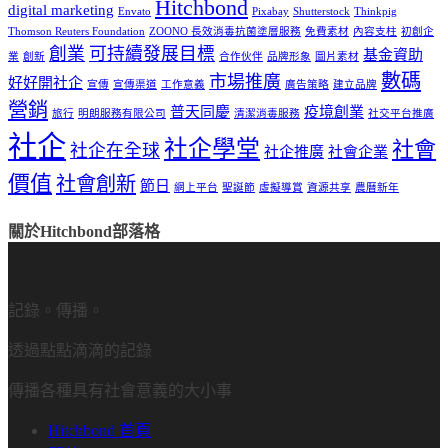
Hitchbond
digital marketing
Envato
Pixabay
Shutterstock
Thinkpig
Thomson Reuters Foundation
ZOONO 長效消毒抗菌塗層服務
免費素材
內容支柱
初創企
創業
可持續發展目標
基金資助
業
創新
合作伙伴
品牌形象
圖片素材
數碼
市場推廣
好好開社企
宣傳
宣傳渠道
工作意義
廣告策略
建立品牌
營銷
普天同慶
疫境創業
旅行
明朗服務有限公司
清潔消毒服務
社交平台推廣
社企
社企學堂
社會
社企在全球
社企推廣
社會企業
價值
社會創新
節日
網上平台
聖誕節
虛擬導賞
資源共享
農曆新年
關於Hitchbond部落格
記錄。傳播。
透過點點滴滴的記錄
傳播各種具有社會意義的大小事
Hitchbond 首頁