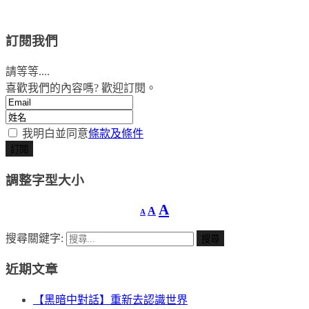
訂閱我們
請等等....
喜歡我們的內容嗎? 歡迎訂閱。
我明白並同意
條款及條件
調整字型大小
A
縮
重
放
A
A
小
設
字
大
搜尋關鍵字:
型
字
字
大
型
小。
近期文章
型
大
小。
大
【黑暗中對話】重新去認識世界