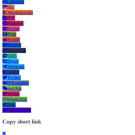
LinkedIn
Mix
Odnoklassniki
PDF
Pinterest
Pocket
Print
Reddit
Renren
Short link
SMS
Skype
Telegram
Tumblr
Twitter
VKontakte
wechat
Weibo
WhatsApp
Xing
Yahoo! Mail
Copy short link