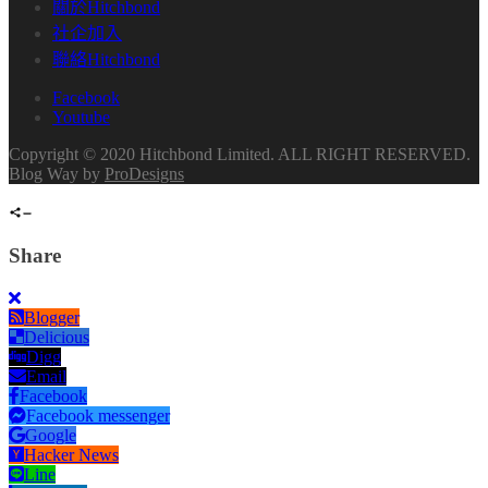
關於Hitchbond
社企加入
聯絡Hitchbond
Facebook
Youtube
Copyright © 2020 Hitchbond Limited. ALL RIGHT RESERVED.
Blog Way by
ProDesigns
Share
Blogger
Delicious
Digg
Email
Facebook
Facebook messenger
Google
Hacker News
Line